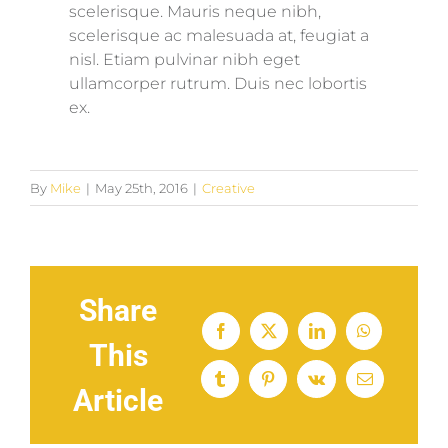
scelerisque. Mauris neque nibh,
scelerisque ac malesuada at, feugiat a
nisl. Etiam pulvinar nibh eget
ullamcorper rutrum. Duis nec lobortis
ex.
By
Mike
|
May 25th, 2016
|
Creative
Share
Facebook
X
LinkedIn
WhatsApp
This
Tumblr
Pinterest
Vk
Email
Article
Is