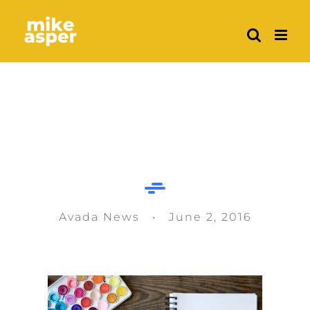
Skip
to
content
Forming client relationships
Avada News • June 2, 2016