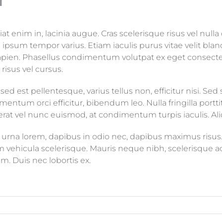
r
 enim in, lacinia augue. Cras scelerisque risus vel nulla
 ipsum tempor varius. Etiam iaculis purus vitae velit blan
pien. Phasellus condimentum volutpat ex eget consectet
isus vel cursus.
d est pellentesque, varius tellus non, efficitur nisi. Sed 
lementum orci efficitur, bibendum leo. Nulla fringilla por
erat vel nunc euismod, at condimentum turpis iaculis. Al
s urna lorem, dapibus in odio nec, dapibus maximus risus
m vehicula scelerisque. Mauris neque nibh, scelerisque ac
m. Duis nec lobortis ex.