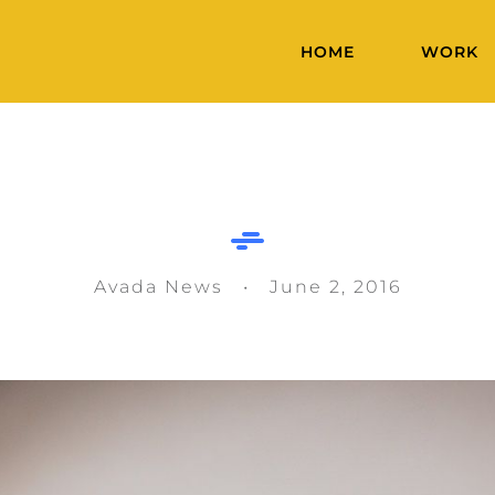
HOME
WORK
Basics: Always
notebook
Avada News • June 2, 2016