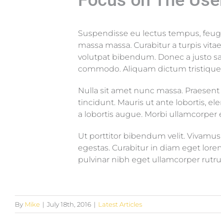
Focus on The Use
Suspendisse eu lectus tempus, feugiat
massa massa. Curabitur a turpis vitae
volutpat bibendum. Donec a justo sa
commodo. Aliquam dictum tristique r
Nulla sit amet nunc massa. Praesent se
tincidunt. Mauris ut ante lobortis, e
a lobortis augue. Morbi ullamcorper 
Ut porttitor bibendum velit. Vivamu
egestas. Curabitur in diam eget lore
pulvinar nibh eget ullamcorper rutru
By
Mike
|
July 18th, 2016
|
Latest Articles