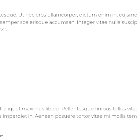
entesque. Ut nec eros ullamcorper, dictum enim in, euismod
mper scelerisque accumsan. Integer vitae nulla suscipit,
ssa.
t, aliquet maximus libero. Pellentesque finibus tellus vita
is imperdiet in. Aenean posuere tortor vitae mi mollis te