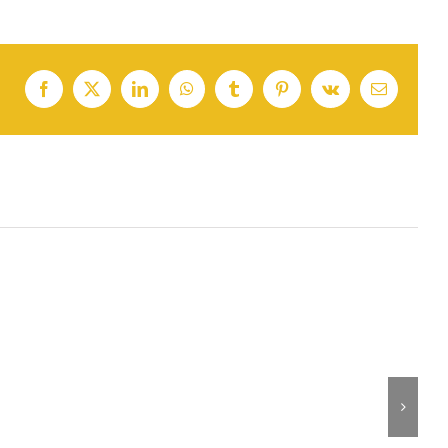
Facebook
X
LinkedIn
WhatsApp
Tumblr
Pinterest
Vk
Email